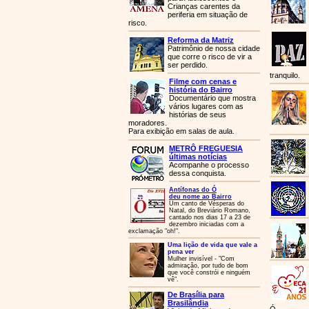
Crianças carentes da
periferia em situação de
risco.
Reforma da Matriz
Patrimônio de nossa cidade
que corre o risco de vir a
ser perdido.
tranquilo.
Filme com cenas e
história do Bairro
Documentário que mostra
vários lugares com as
histórias de seus
moradores.
Para exibição em salas de aula.
METRÔ FREGUESIA
últimas notícias
Acompanhe o processo
dessa conquista.
Antífonas do Ó
deu nome ao Bairro
Um canto de Vésperas do
Natal, do Breviário Romano,
cantado nos dias 17 a 23 de
dezembro iniciadas com a
exclamação "oh!".
Uma lição de vida que vale a
pena ver
Mulher invisível - "Com
admiração, por tudo de bom
que você constrói e ninguém
vê".
De Brasília para
Brasilândia