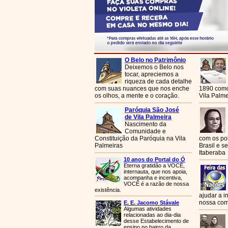
O Belo no Patrimônio
Deixemos o Belo nos
tocar, apreciemos a
riqueza de cada detalhe
com suas nuances que nos enche
1890 como
os olhos, a mente e o coração.
Vila Palme
Paróquia São José
de Vila Palmeira
Nascimento da
Comunidade e
Constituição da Paróquia na Vila
com os pob
Palmeiras
Brasil e s
Itaberaba
10 anos do Portal do Ó
Eterna gratidão a VOCÊ,
internauta, que nos apoia,
acompanha e incentiva,
VOCÊ é a razão de nossa
existência.
ajudar a i
nossa com
E. E. Jacomo Stávale
Algumas atividades
relacionadas ao dia-dia
desse Estabelecimento de
ensino no bairro da