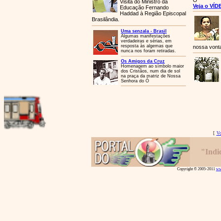
Ó
Visita do Ministro da
Veja o VÍD
Educação Fernando
Haddad à Região Episcopal
Brasilândia.
Uma senzala - Brasil
Algumas manifestações
verdadeiras e sérias, em
resposta às algemas que
nossa vont
nunca nos foram retiradas.
Os Amigos da Cruz
Homenagem ao símbolo maior
dos Cristãos, num dia de sol
na praça da matriz de Nossa
Senhora do Ó
[
Vo
Copyright © 2005-2011
ww