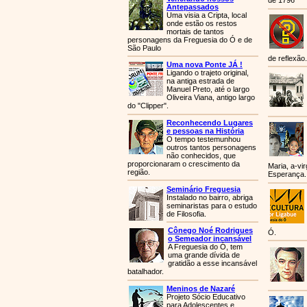
de 1796
Antepassados
Uma visia a Cripta, local
onde estão os restos
mortais de tantos
personagens da Freguesia do Ó e de
São Paulo
de reflexão.
Uma nova Ponte JÁ !
Ligando o trajeto original,
na antiga estrada de
Manuel Preto, até o largo
Oliveira Viana, antigo largo
do "Clipper".
Reconhecendo Lugares
e pessoas na História
O tempo testemunhou
outros tantos personagens
não conhecidos, que
proporcionaram o crescimento da
Maria, a-vi
região.
Esperança.
Seminário Freguesia
Instalado no bairro, abriga
seminaristas para o estudo
de Filosofia.
Cônego Noé Rodrigues
Ó.
o Semeador incansável
A Freguesia do Ó, tem
uma grande dívida de
gratidão a esse incansável
batalhador.
Meninos de Nazaré
Projeto Sócio Educativo
para Adolescentes e