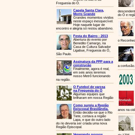
Freguesia do Ó.
Capela Santa Clara,
descendente
Morro Grande
do Ó e regi
Grandes momentos vividos
neste espaço inesquecível.
Hoje naquele lugar de
encontro e alegria só restou abandono.
Festa do Bairro - 2013
Abertura do evento por
o Reconhec
Benedito Camargo, na
Casa de Cultura Salvador
Ligabue, Freguesia do Ó,
São Paulo.
Assinatura da PPP para a
construção
a confusão.
Finalmente, agora é real,
em seis anos teremos
nosso Metrô funcionando
na região.
O Futebol de varzea
na Freguesia do Ó
Algumas equipes que
brilharam em nossa Região
Como surgiu a Região
Episcopal Brasilândia.
anos na cid
Então decidiu-se que o Rio
Tiete, cortava a região
Lapa, e que do outro lado
do rio deveria ser criada uma nova
Região Episcopal.
Venerando nossos